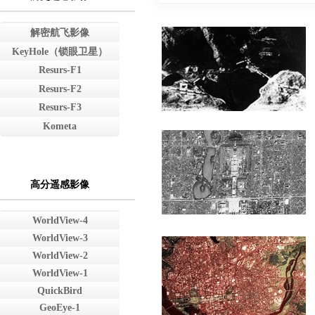
解密航飞影像
KeyHole（锁眼卫星）
Resurs-F1
Resurs-F2
Resurs-F3
Kometa
高分遥感影像
WorldView-4
WorldView-3
WorldView-2
WorldView-1
QuickBird
GeoEye-1