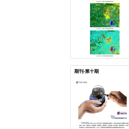
期刊-第十期