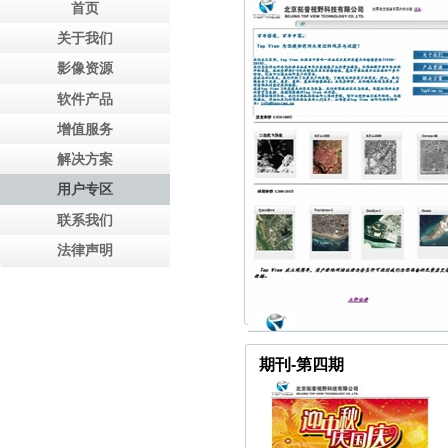
首页
关于我们
影像资源
软件产品
增值服务
解决方案
用户专区
联系我们
法律声明
期刊-第四期