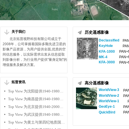
녓
끔
关于我们
历史遥感影像
北京拓普视野科技有限公司成立于
Declassified
PAN 
2008年，公司掌握着国际多颗先进卫星的
KeyHole
PAN 
影像产品资源，为用户提供全面,优质的空
KFA-1000
PAN+
间信息服务，以实际需求出发从信息提取
MK-4
PAN+
到影像分析，为行业用户提供“量身定制”的
KFA-3000
PAN+
增值服务及解决方案。
녓
拓普资讯
끔
高分遥感影像
WorldView-
3
PA
Top View 为沈阳提供1940-1980年历史遥感影像
넷
WorldView-2
PA
Top View 为南昌提供1940-1980年历史遥感影像
넷
WorldView-1
PA
Top View 为北京提供1940-2000年历史遥感影像
GeoEye-1
넷
PA
QuickBird
PA
Top View 为武汉提供1940-1980年历史遥感影像
넷
Top View 为黄土与第四纪地质国家重点实验室提供历史遥感影像
넷